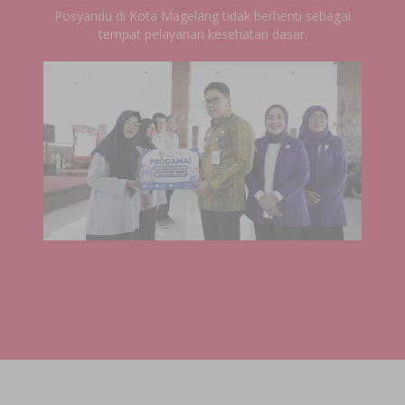
Posyandu di Kota Magelang tidak berhenti sebagai
tempat pelayanan kesehatan dasar.