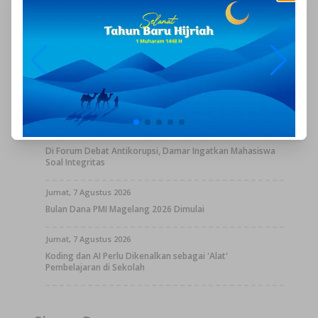
Jumat, 7 Agustus 2026
Posyandu Kota Magelang Jadi Mata, Telinga, dan Hati
Pemerintah
Jumat, 7 Agustus 2026
Damar Prasetyono, Kepedulian Lingkungan Berawal dari
Hati dan Nilai Keagamaan
Jumat, 7 Agustus 2026
Di Forum Debat Antikorupsi, Damar Ingatkan Mahasiswa
Soal Integritas
Jumat, 7 Agustus 2026
Bulan Dana PMI Magelang 2026 Dimulai
Jumat, 7 Agustus 2026
Koding dan AI Perlu Dikenalkan sebagai 'Alat'
Pembelajaran di Sekolah