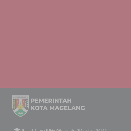
Jl. Jend. Sarwo Edhie Wibowo No. 2Magelang 56126