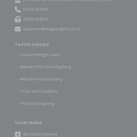
(0293) 363695
(0293) 364910
webadmin@magelangkota.go.id
Tautan Lainnya
Layanan Monggo Lapor
Website DPRD Kota Magelang
Website Pemprov Jateng
Terms and Conditions
PPID Kota Magelang
Sosial Media
@pemkotmagelang