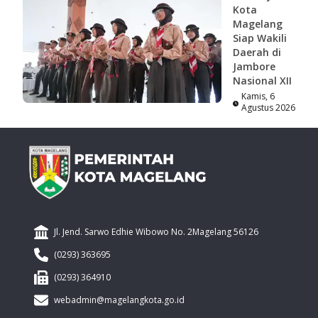
Kota
Magelang
Siap Wakili
Daerah di
Jambore
Nasional XII
Kamis, 6
Agustus 2026
Jl. Jend. Sarwo Edhie Wibowo No. 2Magelang 56126
(0293) 363695
(0293) 364910
webadmin@magelangkota.go.id