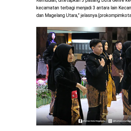
Kemudian, ditetapkan 3 pasang Duta Genre ke
kecamatan terbagi menjadi 3 antara lain Kec
dan Magelang Utara,” jelasnya.(prokompimkot