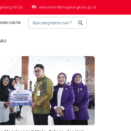
agelang 56126
webadmin@magelangkota.go.id
AHAN CANTIK
Apa yang kamu cari ?
ARU