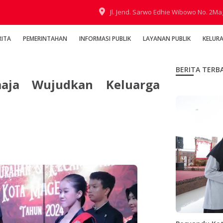
Jl. Jend. Sarwo Edhie Wibowo No. 2M
RITA
PEMERINTAHAN
INFORMASI PUBLIK
LAYANAN PUBLIK
KELUR
BERITA TERB
aja Wujudkan Keluarga