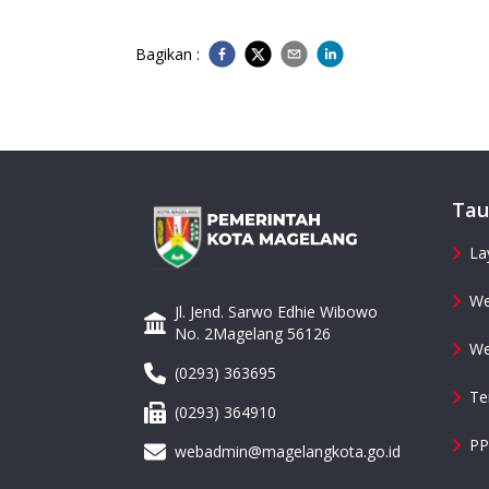
Bagikan :
Tau
La
We
Jl. Jend. Sarwo Edhie Wibowo
No. 2Magelang 56126
We
(0293) 363695
Te
(0293) 364910
PP
webadmin@magelangkota.go.id