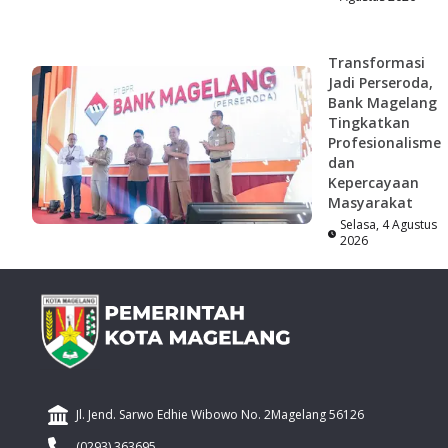
Transformasi
Jadi Perseroda,
Bank Magelang
Tingkatkan
Profesionalisme
dan
Kepercayaan
Masyarakat
Selasa, 4 Agustus
2026
Jl. Jend. Sarwo Edhie Wibowo No. 2Magelang 56126
(0293) 363695