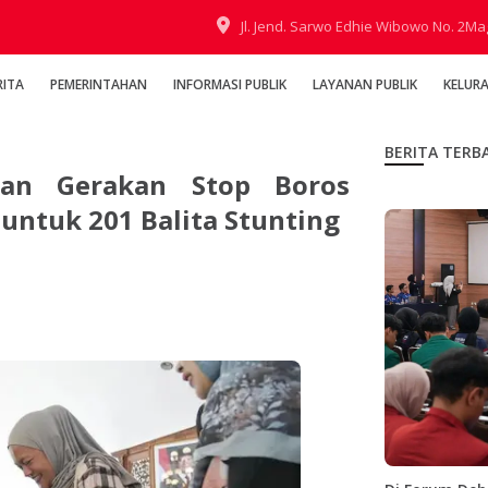
Jl. Jend. Sarwo Edhie Wibowo No. 2M
RITA
PEMERINTAHAN
INFORMASI PUBLIK
LAYANAN PUBLIK
KELUR
BERITA TERB
an Gerakan Stop Boros
untuk 201 Balita Stunting