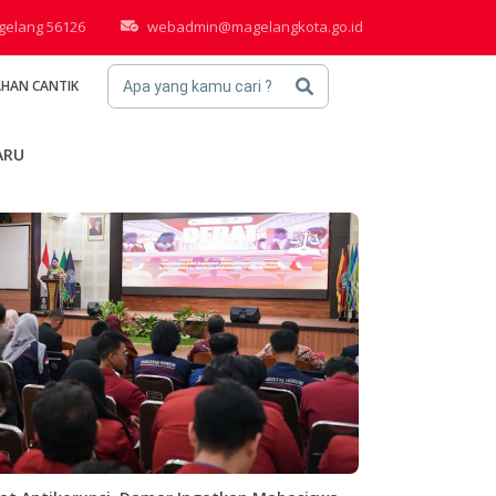
agelang 56126
webadmin@magelangkota.go.id
AHAN CANTIK
Apa yang kamu cari ?
ARU